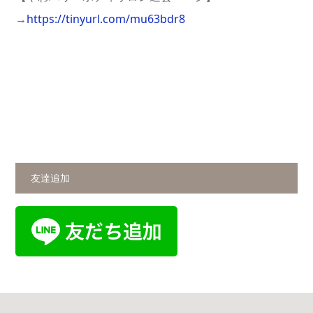
→
https://tinyurl.com/mu63bdr8
友達追加