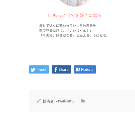
Tweet
Share
Hatena
投稿者:
kawai-katu