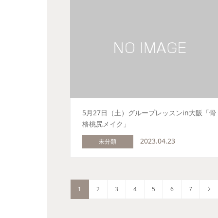
5月27日（土）グループレッスンin大阪「骨
格桃尻メイク」
2023.04.23
未分類
1
2
3
4
5
6
7