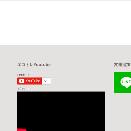
エコトレYoutube
友達追加
center>
</center