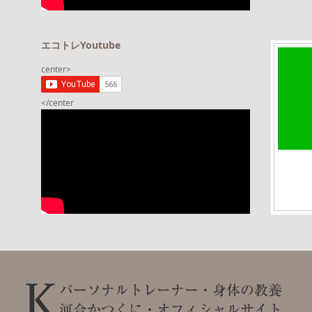
エコトレYoutube
center>
</center