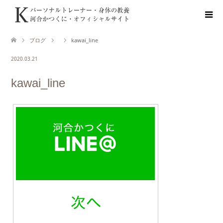
ブログ
kawai_line
2020.03.21
kawai_line