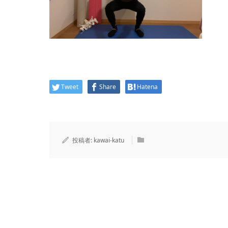
Tweet
Share
Hatena
投稿者:
kawai-katu