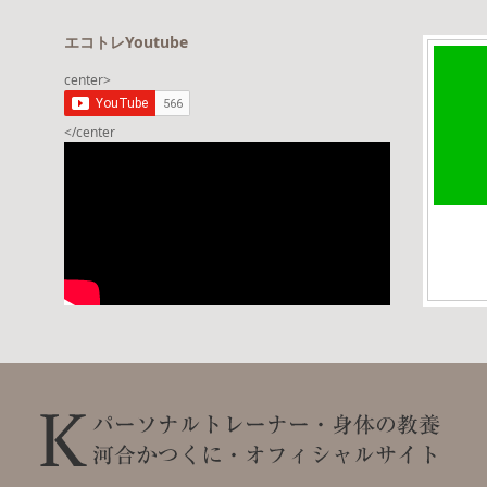
エコトレYoutube
center>
</center