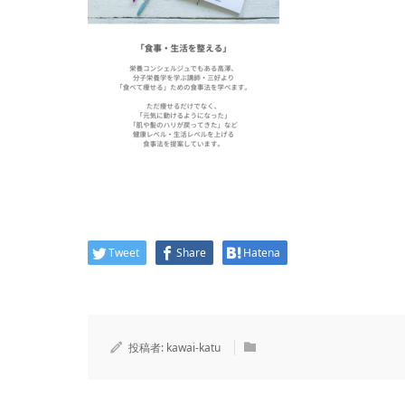
Tweet
Share
Hatena
投稿者:
kawai-katu