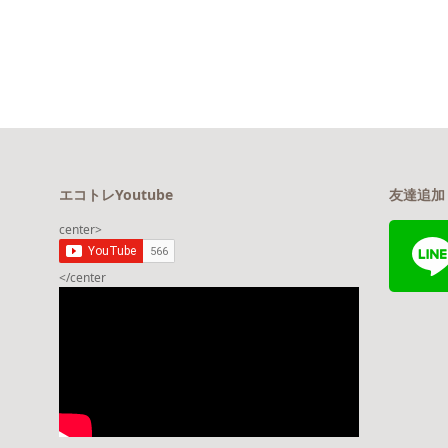
エコトレYoutube
友達追加
center>
</center