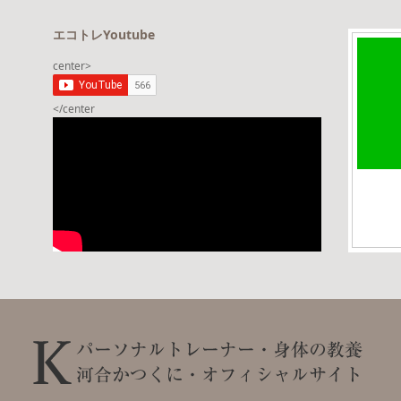
エコトレYoutube
center>
</center