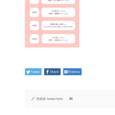
Tweet
Share
Hatena
投稿者:
kawai-katu