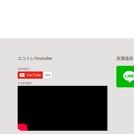
エコトレYoutube
友達追加
center>
</center