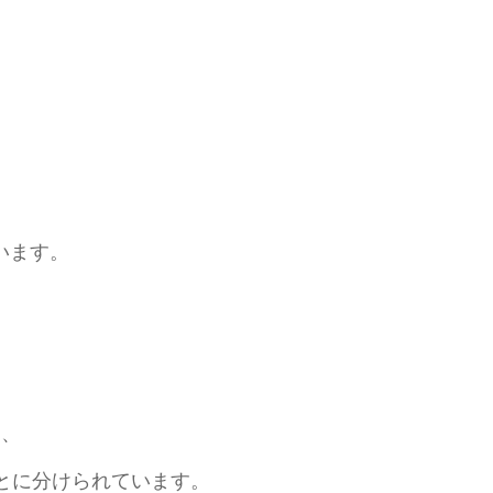
、
います。
と、
とに分けられています。